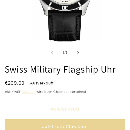
Medien
1
in
von
1
/
3
Modal
öffnen
Swiss Military Flagship Uhr
Normaler
€209,00
Ausverkauft
Preis
inkl. MwSt.
Versand
wird beim Checkout berechnet
Ausverkauft
Jetzt zum Checkout