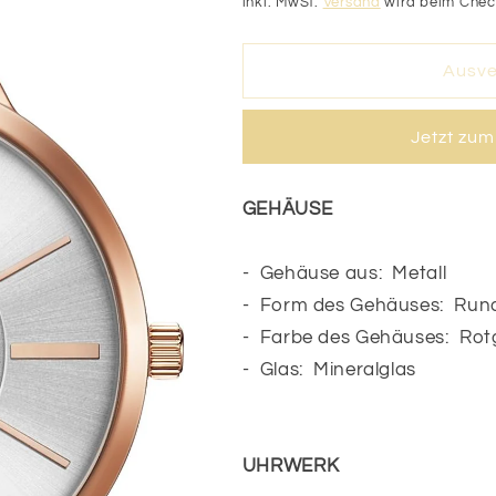
Preis
inkl. MwSt.
Versand
wird beim Chec
Ausve
Jetzt zu
GEHÄUSE
- Gehäuse aus: Metall
- Form des Gehäuses: Run
- Farbe des Gehäuses: Rot
- Glas: Mineralglas
UHRWERK