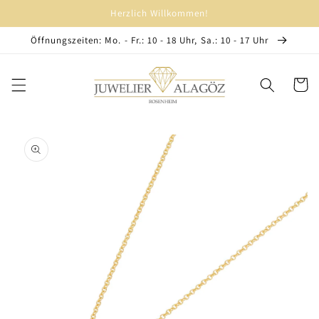
Direkt
Herzlich Willkommen!
zum
Inhalt
Öffnungszeiten: Mo. - Fr.: 10 - 18 Uhr, Sa.: 10 - 17 Uhr
Warenko
oduktinformationen
ringen