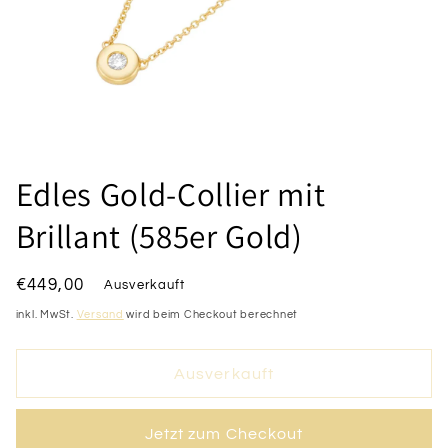
Medien
1
Edles Gold-Collier mit
in
Modal
öffnen
Brillant (585er Gold)
Normaler
€449,00
Ausverkauft
Preis
inkl. MwSt.
Versand
wird beim Checkout berechnet
Ausverkauft
Jetzt zum Checkout